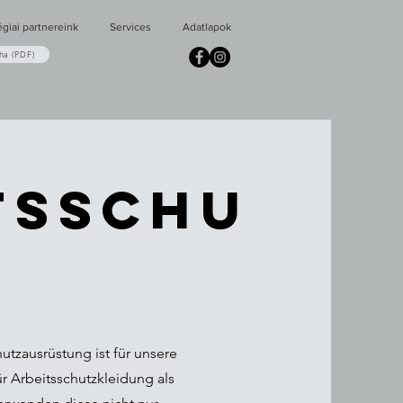
égiai partnereink
Services
Adatlapok
ha (PDF)
TSSCHU
tzausrüstung ist für unsere
für Arbeitsschutzkleidung als