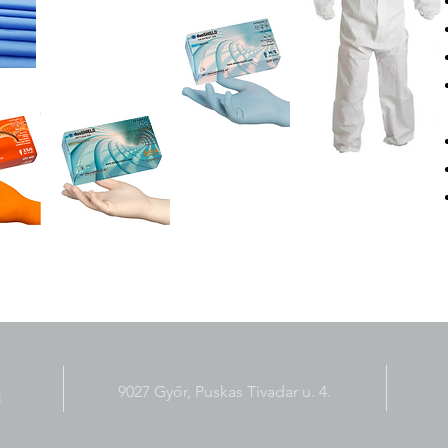
9027 Győr, Puskas Tivadar u. 4.