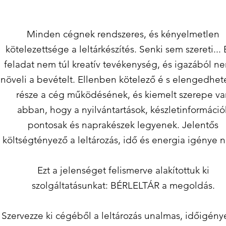
Minden cégnek rendszeres, és kényelmetlen
kötelezettsége a leltárkészítés. Senki sem szereti...
E
feladat nem túl kreatív tevékenység, és igazából ne
növeli a bevételt. Ellenben kötelező é s elengedhet
része a cég működésének, és kiemelt szerepe va
abban, hogy a nyilvántartások, készletinformáció
pontosak és naprakészek legyenek.
Jelentős
költségtényező a leltározás, idő és energia igénye 
Ezt a jelenséget felismerve alakítottuk ki
szolgáltatásunkat: BÉRLELTÁR a megoldás.
Szervezze ki cégéből a leltározás unalmas, időigény