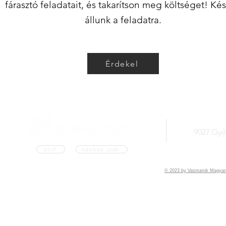
fárasztó feladatait, és takarítson meg költséget! Ké
állunk a feladatra.
Érdekel
9027 Győr
ÁSzF
Adatvéd. szab.
© 2023 by Vasmarok Magyaror