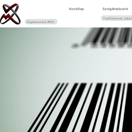
Kezdőlap
Szolgáltatásaink
Tisztítószerek, takar
Cégbemutató (PDF)