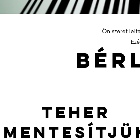
Ön szeret lelt
Ezé
BÉR
Teher
mentesítjü