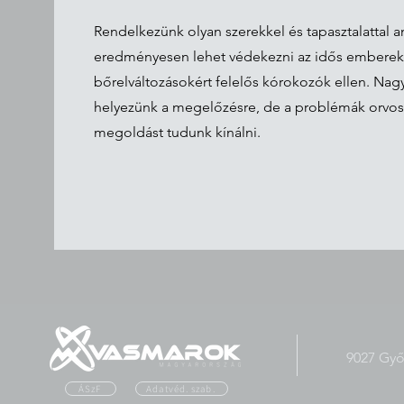
Rendelkezünk olyan szerekkel és tapasztalattal a
eredményesen lehet védekezni az idős emberek
bőrelváltozásokért felelős kórokozók ellen. Nag
helyezünk a megelőzésre, de a problémák orvosl
megoldást tudunk kínálni.
9027 Győr
ÁSzF
Adatvéd. szab.