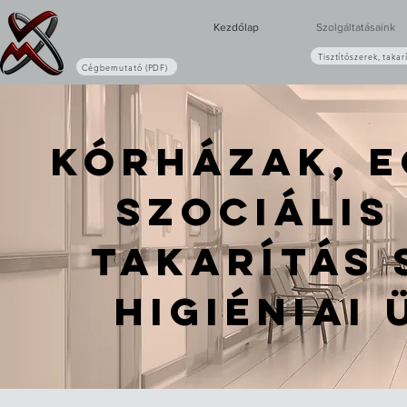
Kezdőlap
Szolgáltatásaink
Tisztítószerek, takar
Cégbemutató (PDF)
Kórházak, e
szociális
takarítás 
higiéniai