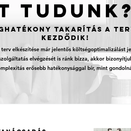
T TUDUNK?
GHATÉKONY TAKARÍTÁS A TE
KEZDŐDIK!
i terv elkészítése már jelentős költségoptimalizálást j
szolgáltatás elvégzését is ránk bízza, akkor bizonyítju
mplexitás erősebb hatékonysággal bír, mint gondolná