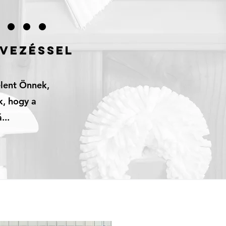
...
RVEZÉSSEL
elent Önnek,
k, hogy a
...