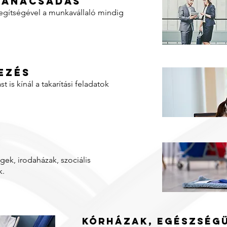
tanácsadás
segítségével a munkavállaló mindig
ezés
 is kínál a takarítási feladatok
ek, irodaházak, szociális
k.
Kórházak, egészségü