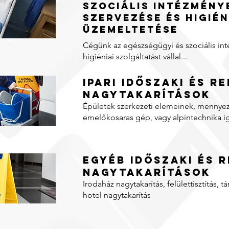
szociális intézmény
szervezése és higién
üzemeltetése
Cégünk az egészségügyi és szociális i
higiéniai szolgáltatást vállal...
Ipari időszaki és r
nagytakarítások
Épületek szerkezeti elemeinek, mennyeze
emelőkosaras gép, vagy alpintechnika i
Egyéb időszaki és 
nagytakarítások
Irodaház nagytakarítás, felülettisztítás, tá
hotel nagytakarítás