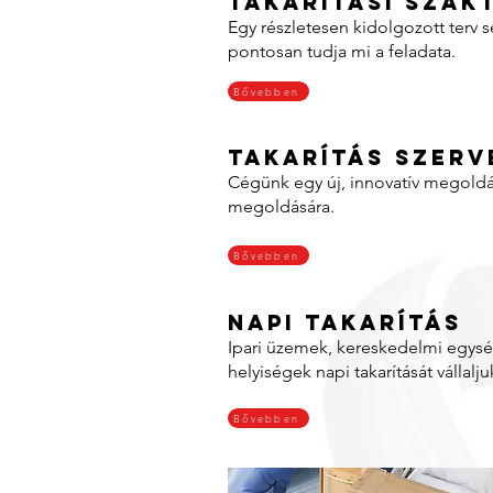
Takarítási szak
Egy részletesen kidolgozott terv 
pontosan tudja mi a feladata.
Bővebben
Takarítás szerv
Cégünk egy új, innovatív megoldást
megoldására.
Bővebben
Napi takarítás
Ipari üzemek, kereskedelmi egység
helyiségek napi takarítását vállalju
Bővebben