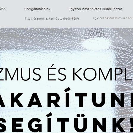
lap
Szolgáltatásaink
Egyszer használatos védőruházat
Egyszer használatos védőru
Tisztítószerek, takarító eszközök (PDF)
ZMUS ÉS KOMPL
AKARÍTUN
SEGÍTÜNK