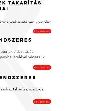
ek takarítás
iai
ntézmények esetében komplex
Bővebben
endszeres
tének a tisztítását
génybevételével végezzük.
Bővebben
rendszeres
rsasház takarítás, szálloda,
Bővebben