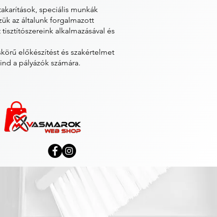
takarítások, speciális munkák
ük az általunk forgalmazott
isztítószereink alkalmazásával és
örű előkészítést és szakértelmet
mind a pályázók számára.