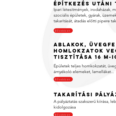
Építkezés utáni
Ipari létesítmények, irodaházak,
szociális épületek, gyárak, üzeme
takarítását, átadás előtti pipere tak
Bővebben
Ablakok, üvegfe
homlokzatok ve
tisztítása 16 m-i
Épületek teljes homkokzatát, üvegf
árnyékoló elemeket, lamellákat...
Bővebben
Takarítási pály
A pályáztatás szakszerű kiírása, leb
kidolgozása
Bővebben