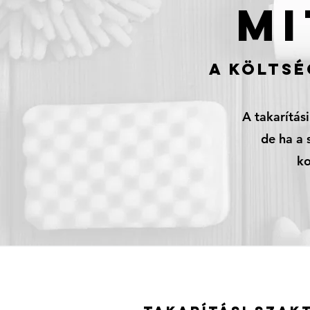
MI
A KÖLTSÉ
A takarítás
de ha a 
ko