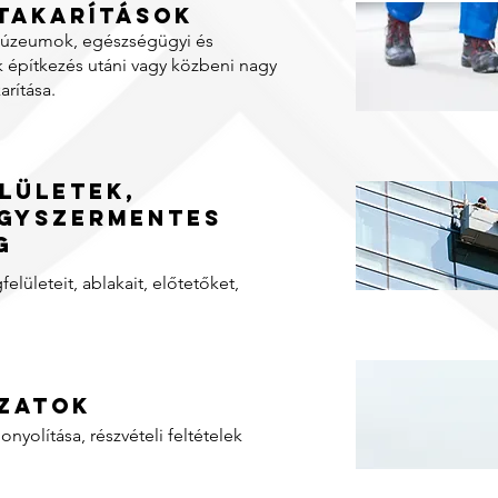
 takarítások
 múzeumok, egészségügyi és
k építkezés utáni vagy közbeni nagy
arítása.
lületek,
gyszermentes
g
elületeit, ablakait, előtetőket,
ázatok
onyolítása, részvételi feltételek