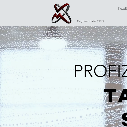
Kezdő
Cégbemutató (PDF)
PROFI
T