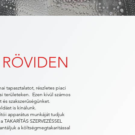
K
RÖVIDEN
 tapasztalatot, részletes piaci
ási területeken. Ezen kívül számos
at és szakszerűségünket.
ldást is kínálunk.
ói apparátus munkáját tudjuk
t a TAKARÍTÁS SZERVEZÉSSEL
arantáljuk a költségmegtakarítással