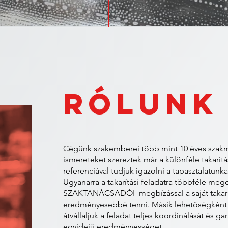
RÓLUN
Cégünk szakemberei több mint 10 éves szakmai
ismereteket szereztek már a különféle takarít
referenciával tudjuk igazolni a tapasztalatunk
Ugyanarra a takarítási feladatra többféle mego
SZAKTANÁCSADÓI megbízással a saját takarít
eredményesebbé tenni. Másik lehetőségkén
átvállaljuk a feladat teljes koordinálását és g
egyidejű eredményességet.